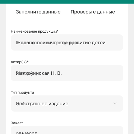
Заполните данные
Проверьте данные
Про
Наименование продукции*
Наименование продукции
Автор(ы)*
Автор(ы)
Тип продукта
Выберите
Заказ*
Заказ