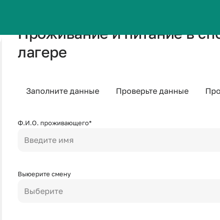
Проживание и питание в с
лагере
Заполните данные
Проверьте данные
Про
Ф.И.О. проживающего*
Введите имя
Выюерите смену
Выберите